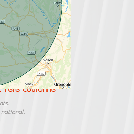
ET LOIRE
t 1ère Couronne
nts.
 national.