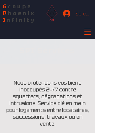
G
roupe
P
hoenix
Se connecter
I
nfinity
SPI Services
Nous protègeons vos biens
inoccupés 24/7 contre
squatters, dégradations et
intrusions. Service clé en main
pour logements entre locataires,
successions, travaux ou en
vente.