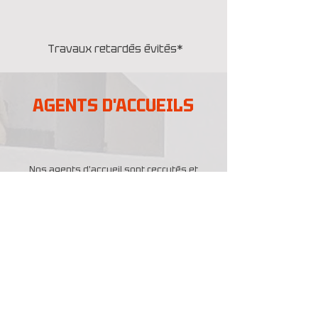
Travaux retardés évités*
AGENTS D'ACCUEILS
Nos agents d'accueil sont recrutés et
formés pour bien plus que sourire et
orienter.
Ils contrôlent les accès, identifient les
visiteurs, gèrent les flux d'entrée et de
sortie, et maintiennent un environnement
sécurisé et ordonné en toutes
circonstances.
Aisance relationnelle, présentation
irréprochable, réactivité face à l'imprévu, ce
sont les critères sur lesquels nous ne
faisons aucun compromis.